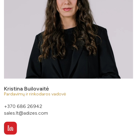
Kristina Builovaitė
Pardavimų ir rinkodaros vadovė
+370 686 26942
sales.lt@adizes.com